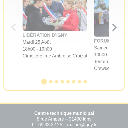
LIBÉRATION D’IGNY
FORUM DES A
Mardi 25 Août
Samedi 05 Sept
18h00 - 19h00
10h00 - 17h00
Cimetière, rue Ambroise Croizat
Terrain d'évoluti
Crewkerne
Centre technique municipal
8 rue Ampère – 91430 Igny
01 69 33 22 25 – mairie@igny.fr