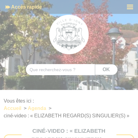
Cookies management panel
Accès rapide
Men
Rechercher
OK
Vous êtes ici :
Accueil
>
Agenda
>
ciné-video : « ELIZABETH REGARD(S) SINGULIER(S) »
CINÉ-VIDEO : « ELIZABETH