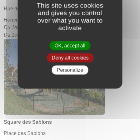
This site uses cookies
Rue des Brûlis
and gives you control
over what you want to
Horaires d’ouverture :
activate
Du 1er octobre au 31 mars de 9h à 17h30
Du 1er avril au 30 septembre de 8h30 à 19h
OK, accept all
Deny all cookies
Personalize
Square des Sablons
Place des Sablons