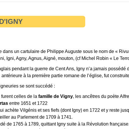
D'IGNY
le dans un cartulaire de Philippe Auguste sous le nom de « Rivus
’Ini, Igni, Agny, Agnus, Aigné, mouton, (cf Michel Robin « Le Terr
glais pendant la guerre de Cent Ans, Igny n’a jamais possédé de
 antérieure à la première partie romane de l’église, fut construit
gneuries se sont succédé :
 furent celles de la
famille de Vigny
, les ancêtres du poète Alf
rtas
entre 1651 et 1722
qui achète Vilgénis et ses fiefs (dont Igny) en 1722 et y reste jusq
eiller au Parlement de 1709 à 1741.
é de 1765 à 1789, quittant Igny suite à la Révolution français