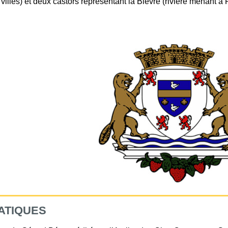
villes) et deux castors représentant la Bièvre (rivière menant à P
ATIQUES