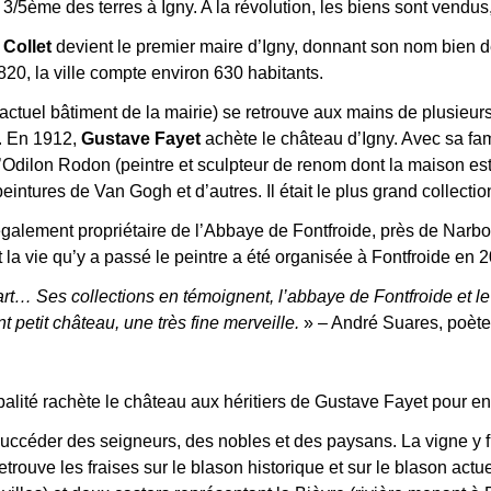
3/5ème des terres à Igny. A la révolution, les biens sont vendus
 Collet
devient le premier maire d’Igny, donnant son nom bien de
20, la ville compte environ 630 habitants.
actuel bâtiment de la mairie) se retrouve aux mains de plusieurs
. En 1912,
Gustave Fayet
achète le château d’Igny. Avec sa fam
d’Odilon Rodon (peintre et sculpteur de renom dont la maison es
eintures de Van Gogh et d’autres. Il était le plus grand collect
également propriétaire de l’Abbaye de Fontfroide, près de Narbo
t la vie qu’y a passé le peintre a été organisée à Fontfroide en 
c art… Ses collections en témoignent, l’abbaye de Fontfroide et le
t petit château, une très fine merveille.
» – André Suares, poète
alité rachète le château aux héritiers de Gustave Fayet pour en fa
succéder des seigneurs, des nobles et des paysans. La vigne y f
 retrouve les fraises sur le blason historique et sur le blason ac