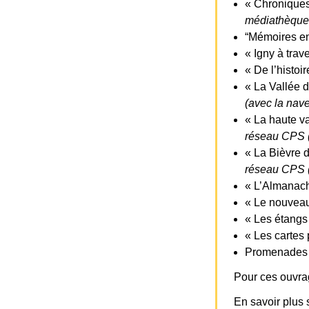
« Chroniques
médiathèque 
“Mémoires en
« Igny à trav
« De l’histoi
« La Vallée d
(avec la navet
« La haute va
réseau CPS (a
« La Bièvre d
réseau CPS (a
« L’Almanach 
« Le nouveau
« Les étangs
« Les cartes 
Promenades à
Pour ces ouvra
En savoir plus 