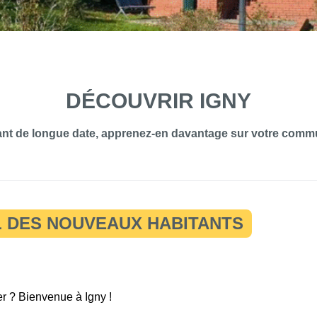
DÉCOUVRIR IGNY
idant de longue date, apprenez-en davantage sur votre comm
L DES NOUVEAUX HABITANTS
er ? Bienvenue à Igny !