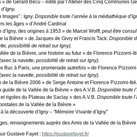
 » de Gérard Bécu – édité par l’Atelier des Cinq Communes Ge
d’Igny.
 Images” : Igny.
Disponible toute l’année à la médiathèque d’Ig
ers les âges » d’André Cardinal
re d’Igny, des origines à 1953 » de Marcel Wolff,
peut être consul
e la Bièvre » de Jacques de Givry et Francis Tack.
Disponible 
te, possibilité de retrait sur Igny).
llée de la Bièvre, une histoire au futur » de Florence Pizzorni-It
vec la navette, possibilité de retrait sur Igny).
e Buc à Paris, une promenade autrefois » de Florence Pizzorni-
vec la navette, possibilité de retrait sur Igny).
de la Bièvre 2006 » de Serge Antoine et Florence Pizzorni-Itié
 guide de la Vallée de la Bièvre » des A.V.B.
Disponible toute l
 et rigoles du Plateau de Saclay » des A.V.B.
Disponible toute l
postales de la Vallée de la Bièvre »
 la découverte d’Igny – “Mémoire Vivante d’Igny”
ges, renseignements auprès des Amis de la Vallée de la Bièvre
sur Gustave Fayet :
https://gustavefayet.fr/