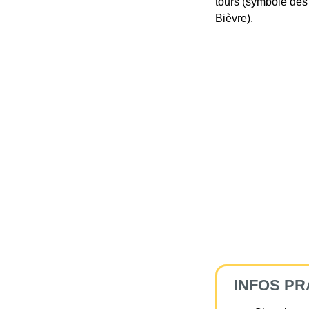
tours (symbole des 
Bièvre).
INFOS PR