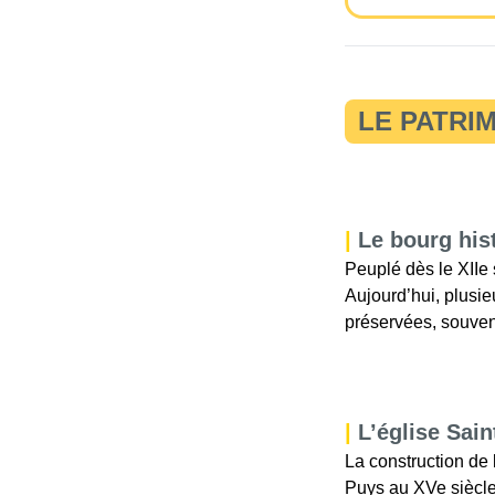
LE PATRI
|
Le bourg his
Peuplé dès le XIIe s
Aujourd’hui, plusi
préservées, souvent
|
L’église Sain
La construction de 
Puys au XVe siècle 