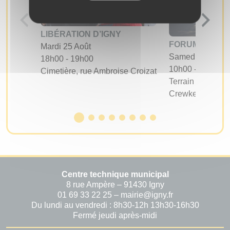
LIBÉRATION D’IGNY
FORUM DES A
Mardi 25 Août
Samedi 05 Sept
18h00 - 19h00
10h00 - 17h00
Cimetière, rue Ambroise Croizat
Terrain d'évoluti
Crewkerne
Centre technique municipal
8 rue Ampère – 91430 Igny
01 69 33 22 25 – mairie@igny.fr
Du lundi au vendredi : 8h30-12h 13h30-16h30
Fermé jeudi après-midi