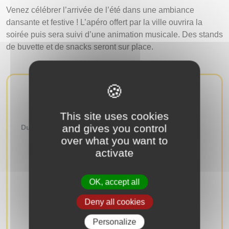
Venez célébrer l’arrivée de l’été dans une ambiance
dansante et festive ! L’apéro offert par la ville ouvrira la
soirée puis sera suivi d’une animation musicale. Des stands
de buvette et de snacks seront sur place.
AUTRES ÉVÉNEMENTS
This site uses cookies
and gives you control
Du
au
over what you want to
RECHERCHER
activate
OK, accept all
Deny all cookies
Personalize