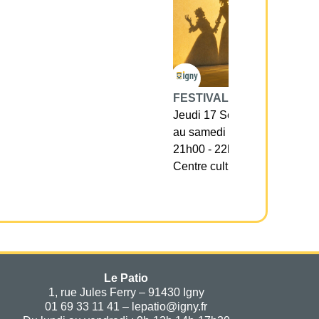
FESTIVAL DE THÉÂTRE
Jeudi 17 Septembre
au samedi 03 octobre
21h00 - 22h00
Centre culturel Isadora Dun
Le Patio
1, rue Jules Ferry – 91430 Igny
01 69 33 11 41 – lepatio@igny.fr