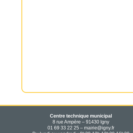
Centre technique municipal
8 rue Ampère – 91430 Igny
01 69 33 22 25 – mairie@igny.fr