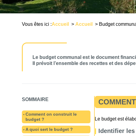
Vous êtes ici :
Accueil
>
Accueil
>
Budget communa
Le budget communal est le document financier
Il prévoit l’ensemble des recettes et des dép
SOMMAIRE
COMMENT 
Comment on construit le
Le budget est élab
budget ?
A quoi sert le budget ?
|
Identifier le