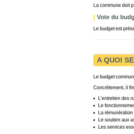
La commune doit pré
|
Vote du budg
Le budget est prés
A QUOI S
Le budget communal
Concrètement, il f
L’entretien des 
Le fonctionnemen
La rémunération
Le soutien aux a
Les services esse