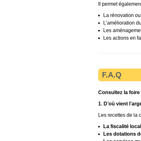
Il permet également
La rénovation ou
L’amélioration d
Les aménagement
Les actions en fa
F.A.Q
Consultez la foir
1. D’où vient l’a
Les recettes de la
La fiscalité loca
Les dotations de