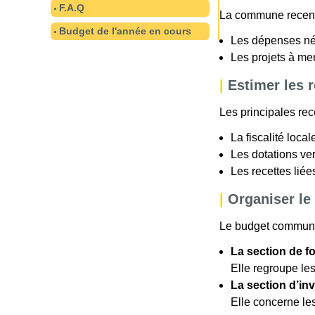
F.A.Q
La commune recen
Budget de l'année en cours
Les dépenses né
Les projets à m
|
Estimer les 
Les principales rece
La fiscalité loca
Les dotations ver
Les recettes lié
|
Organiser le
Le budget communal
La section de 
Elle regroupe les
La section d’in
Elle concerne les