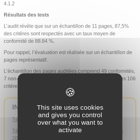
4.1.2
Résultats des tests
L’audit révèle que sur un échantillon de 11 pages, 87,5%
des critères sont respectés avec un taux moyen de
conformité de 88.84 %.
Pour rappel, l’évaluation est réalisée sur un échantillon de
pages représentatif.
L’échantillon des pages auditées comprend 49 conformités,
7 non-conformités et 50 critères non-applicables sur les 106
critères du RGAA 4.1.2
INFOS PRATIQUES
This site uses cookies
and gives you control
Téléchargez la déclaration d’accessibilité
over what you want to
activate
Téléchargez le schéma pluriannuel d’accessibilité
2024-2026