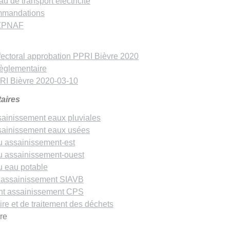
 de transport électricité
mmandations
 ZPNAF
éfectoral approbation PPRI Bièvre 2020
règlementaire
I Bièvre 2020-03-10
taires
ainissement eaux pluviales
ainissement eaux usées
u assainissement-est
u assainissement-ouest
u eau potable
 assainissement SIAVB
t assainissement CPS
ire et de traitement des déchets
re