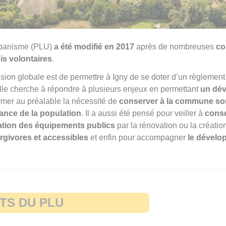
rbanisme (PLU)
a été modifié en 2017
après de nombreuses
co
is volontaires
.
vision globale est de permettre à Igny de se doter d’un règleme
ille cherche à répondre à plusieurs enjeux en permettant
un dé
rmer au préalable la nécessité de
conserver à la commune son i
sance de la population
. Il a aussi été pensé pour veiller à
conser
ation des équipements publics
par la rénovation ou la créatio
ergivores et accessibles
et enfin pour accompagner
le dévelo
TS DU PLU