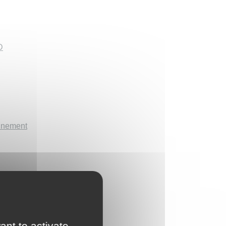
D
onnement
ant to activate