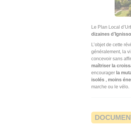
Le Plan Local d’U
dizaines d’Ignisso
L’objet de cette ré
généralement, la v
concevoir sans affi
maîtriser la crois
encourager
la mut
isolés , moins én
marche ou le vélo.
DOCUMEN