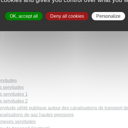
OK, accept all
Deny all cookies
Personalize
ervitudes
s servitudes
s servitudes 1
s servitudes 2
vitude utilité publique autour des canalisations de transport 
alisations de gaz hautes pressions
nexes servitudes