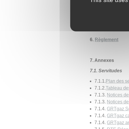
5.
Plan de zonage
6.
Règlement
7. Annexes
7.1. Servitudes
7.1.1.
Plan des s
7.1.2.
Tableau de
7.1.3.
Notices de
7.1.3.
Notices de
7.1.4.
GRTgaz Ser
7.1.4.
GRTgaz can
7.1.4.
GRTgaz an