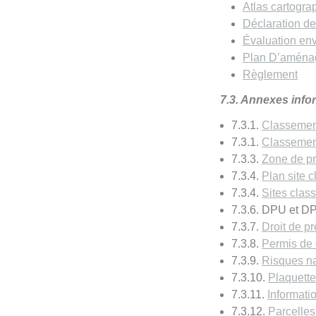
Atlas cartogr
Déclaration d
Évaluation en
Plan D’aménag
Règlement
7.3. Annexes info
7.3.1.
Classemen
7.3.1.
Classemen
7.3.3.
Zone de p
7.3.4.
Plan site c
7.3.4.
Sites clas
7.3.6. DPU et DP
7.3.7.
Droit de 
7.3.8.
Permis de 
7.3.9.
Risques na
7.3.10.
Plaquette
7.3.11.
Informati
7.3.12.
Parcelle