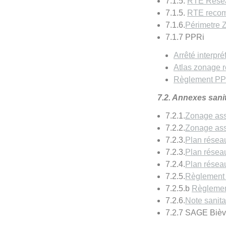
7.1.5.
RTE Réseau
7.1.5.
RTE reco
7.1.6.
Périmetre
7.1.7 PPRi
Arrêté interpr
Atlas zonage 
Règlement PPR
7.2. Annexes sani
7.2.1.
Zonage ass
7.2.2.
Zonage ass
7.2.3.
Plan résea
7.2.3.
Plan résea
7.2.4.
Plan résea
7.2.5.
Règlement
7.2.5.b
Règlemen
7.2.6.
Note sanita
7.2.7 SAGE Bièv