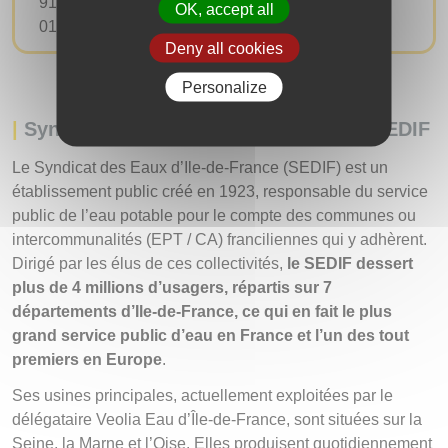
91140 Villejust
OK, accept all
01 64 53 30 00
Deny all cookies
Personalize
|
Syndicat des Eaux d’Ile-de-France – SEDIF
Le Syndicat des Eaux d’Ile-de-France (SEDIF) est un
établissement public créé en 1923, responsable du service
public de l’eau potable pour le compte des communes ou
intercommunalités (EPT / CA) franciliennes qui y adhèrent.
Dirigé par les élus de ces collectivités,
le SEDIF dessert
plus de 4 millions d’usagers, répartis sur 7
départements d’Ile-de-France, ce qui en fait le plus
grand service public d’eau en France et l’un des tout
premiers en Europe
.
Ses usines principales, actuellement exploitées par le
délégataire Veolia Eau d’Île-de-France, sont situées sur la
Seine, la Marne et l’Oise. Elles produisent quotidiennement