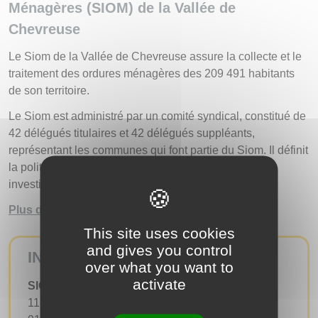
Ménagères (SIOM) de la Vallée de
Chevreuse
Le Siom de la Vallée de Chevreuse assure la collecte et le
traitement des ordures ménagères des 209 491 habitants
de son territoire.
Le Siom est administré par un comité syndical, constitué de
42 délégués titulaires et 42 délégués suppléants,
représentant les communes qui font partie du Siom. Il définit
la politique du syndicat, vote le budget, décide des
investissements et de sa gestion.
Plus d’informations sur le SIOM
This site uses cookies
and gives you control
INFOS PRATIQUES
over what you want to
activate
SIOM de la Vallée de Chevreuse
118 chemin départemental