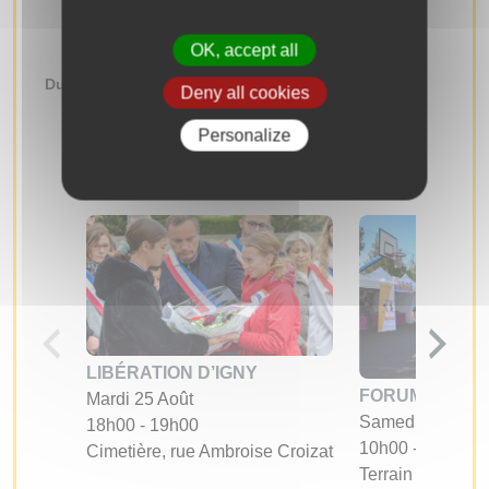
AUTRES ÉVÉNEMENTS
OK, accept all
Du
au
Deny all cookies
RECHERCHER
Personalize
LIBÉRATION D’IGNY
FORUM DES A
Mardi 25 Août
Samedi 05 Sept
18h00 - 19h00
10h00 - 17h00
Cimetière, rue Ambroise Croizat
Terrain d'évoluti