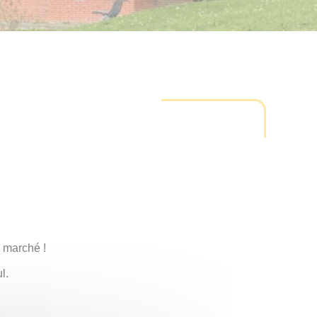
u marché !
l.