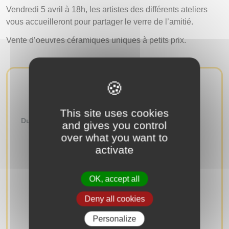
Vendredi 5 avril à 18h, les artistes des différents ateliers
vous accueilleront pour partager le verre de l’amitié.
Vente d’oeuvres céramiques uniques à petits prix.
AUTRES ÉVÉNEMENTS
This site uses cookies
Du
au
and gives you control
over what you want to
RECHERCHER
activate
OK, accept all
Deny all cookies
Personalize