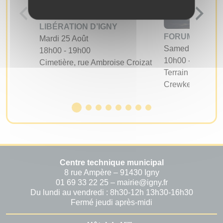
LIBÉRATION D’IGNY
FORUM DES A
Mardi 25 Août
Samedi 05 Sept
18h00 - 19h00
10h00 - 17h00
Cimetière, rue Ambroise Croizat
Terrain d'évoluti
Crewkerne
Centre technique municipal
8 rue Ampère – 91430 Igny
01 69 33 22 25 – mairie@igny.fr
Du lundi au vendredi : 8h30-12h 13h30-16h30
Fermé jeudi après-midi