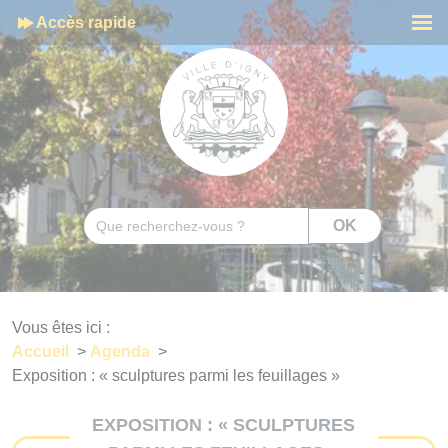
Cookies management panel
Accès rapide
Men
Rechercher
OK
Vous êtes ici :
Accueil
>
Agenda
>
Exposition : « sculptures parmi les feuillages »
EXPOSITION : « SCULPTURES