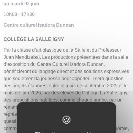
au mardi 02 juin
10h00 - 17h30
Centre culturel Isadora Duncan
COLLÈGE LA SALLE IGNY
Par la classe d’art plastique de la Salle et du Professeur
Juan Mendizabal. Les productions présentées dans la salle
d’exposition du Centre Culturel Isadora Duncan,
bénéficieront du langage direct et des solutions expressives
que seulement la jeunesse peut apporter. Il sera question
des projets élaborés, entre le mois de septembre 2025 et le
mois de juin 2026, par des élèves du Collège La Salle Igny,
des propositions habitées, comme chaque année, par un
remarquable intérêt plastique. Chaque proposition
représente une façon singulière de répondre à des
questions permettant de concevoir l’activité artistique
comme un territoire de la pensée, un secteur de l’économie,