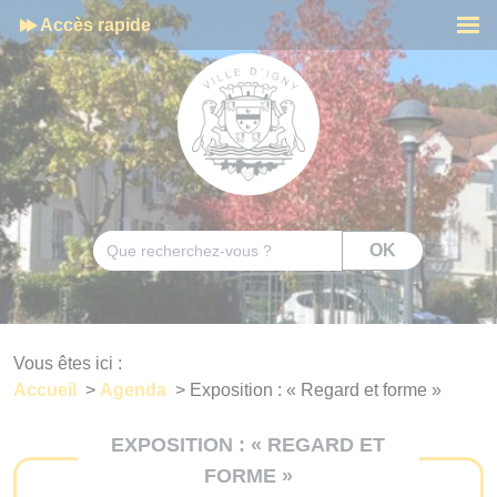
Cookies management panel
Accès rapide
Men
Rechercher
OK
Vous êtes ici :
Accueil
>
Agenda
>
Exposition : « Regard et forme »
EXPOSITION : « REGARD ET
FORME »