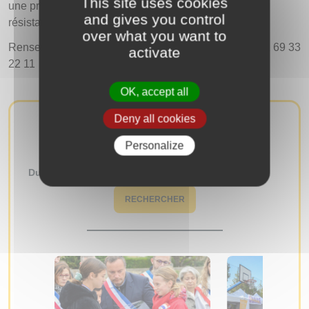
This site uses cookies
une prise de position et parfois, comme un moyen de
and gives you control
résistance.
over what you want to
Renseignements & réservations : culture@igny.fr – 01 69 33
activate
22 11
OK, accept all
Deny all cookies
AUTRES ÉVÉNEMENTS
Personalize
Du
au
RECHERCHER