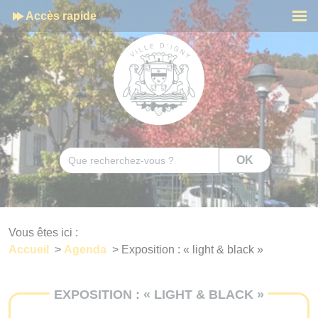
Cookies management panel
Accès rapide
Men
Rechercher
OK
Vous êtes ici :
Accueil
>
Agenda
>
Exposition : « light & black »
EXPOSITION : « LIGHT & BLACK »