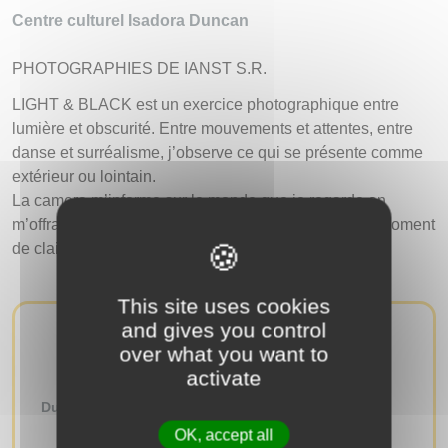
Centre culturel Isadora Duncan
PHOTOGRAPHIES DE IANST S.R.
LIGHT & BLACK est un exercice photographique entre
lumière et obscurité. Entre mouvements et attentes, entre
danse et surréalisme, j’observe ce qui se présente comme
extérieur ou lointain.
La camera m’informe sur le monde que je regarde en
m’offrant ses images. L’obscurité peut se révéler un moment
de claire vision.
This site uses cookies
and gives you control
over what you want to
AUTRES ÉVÉNEMENTS
activate
Du
au
OK, accept all
RECHERCHER