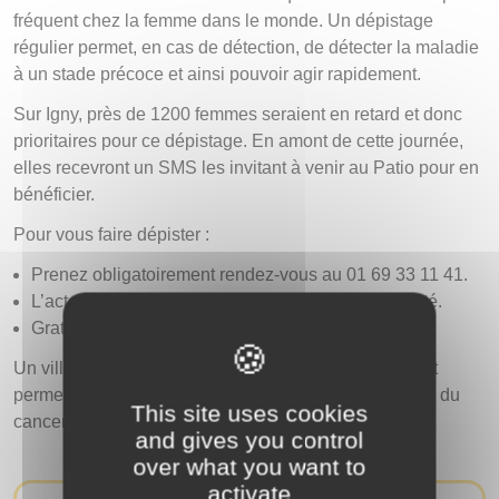
fréquent chez la femme dans le monde. Un dépistage
régulier permet, en cas de détection, de détecter la maladie
à un stade précoce et ainsi pouvoir agir rapidement.
Sur Igny, près de 1200 femmes seraient en retard et donc
prioritaires pour ce dépistage. En amont de cette journée,
elles recevront un SMS les invitant à venir au Patio pour en
bénéficier.
Pour vous faire dépister :
Prenez obligatoirement rendez-vous au 01 69 33 11 41.
L’acte sera réalisé par une professionnelle de santé.
Gratuit
Un village santé ouvert à tous sera également présent
permettant d’obtenir des informations sur le dépistage du
This site uses cookies
cancer du sein et colorectal.
and gives you control
over what you want to
activate