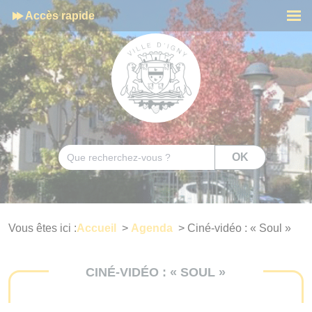
Cookies management panel
Accès rapide
Men
Rechercher
OK
Vous êtes ici :
Accueil
>
Agenda
>
Ciné-vidéo : « Soul »
CINÉ-VIDÉO : « SOUL »