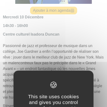
Ajouter à mon agenda
Mercredi 10 Décembre
14h30 - 16h00
Centre culturel Isadora Duncan
Passionné de jazz et professeur de musique dans un
collège, Joe Gardner a enfin l’opportunité de réaliser son
rêve : jouer dans le meilleur club de jazz de New York. Mais
un malencontreux faux pas le précipite dans le « Grand
Avant » – un endroit fantastique où les nouvelles âmes
acquièrent leur personnalité, leur caractère et leur
spécificité avant d’être envoyées sur Terre. Bien décidé à
retrouver sa vie, Joe fait équipe avec 22, une âme espiègle
et pleine d’esprit, qui n’a jamais saisi l’intérêt de vivre une
This site uses cookies
vie humaine.
and gives you control
Réservations : culture@igny.fr – 01 69 33 22 11