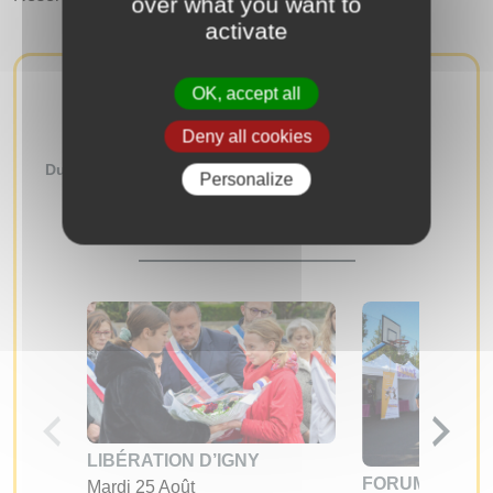
over what you want to
activate
OK, accept all
AUTRES ÉVÉNEMENTS
Deny all cookies
Du
au
Personalize
RECHERCHER
LIBÉRATION D’IGNY
FORUM DES A
Mardi 25 Août