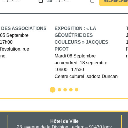
u
au
RECHERCHE
 DES ASSOCIATIONS
EXPOSITION : « LA
05 Septembre
GÉOMÉTRIE DES
 17h00
COULEURS » JACQUES
d'évolution, rue
PICOT
rne
Mardi 08 Septembre
au vendredi 18 septembre
10h00 - 17h30
Centre culturel Isadora Duncan
Hôtel de Ville
23, avenue de la Division Leclerc – 91430 Igny