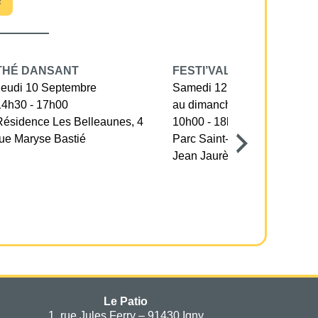
R
THÉ DANSANT
FESTI’VALLÉE
Jeudi 10 Septembre
Samedi 12 Septembre
14h30 - 17h00
au dimanche 13 septembre
Résidence Les Belleaunes, 4
10h00 - 18h30
rue Maryse Bastié
Parc Saint-Nicolas, avenue
Jean Jaurès
Le Patio
1, rue Jules Ferry – 91430 Igny