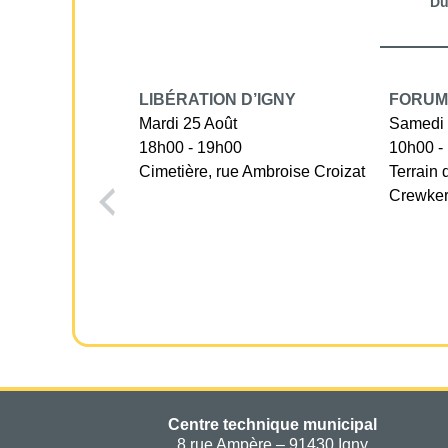
D
LIBÉRATION D’IGNY
FORUM
Mardi 25 Août
Samedi 
18h00 - 19h00
10h00 -
Cimetière, rue Ambroise Croizat
Terrain 
Crewke
Centre technique municipal
8 rue Ampère – 91430 Igny