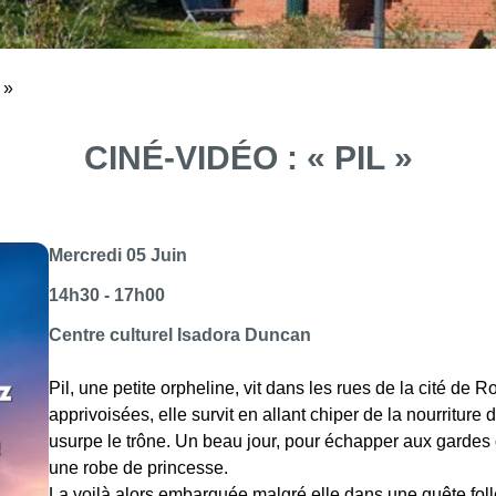
 »
CINÉ-VIDÉO : « PIL »
Mercredi 05 Juin
14h30 - 17h00
Centre culturel Isadora Duncan
Pil, une petite orpheline, vit dans les rues de la cité de
apprivoisées, elle survit en allant chiper de la nourriture 
usurpe le trône. Un beau jour, pour échapper aux gardes q
une robe de princesse.
La voilà alors embarquée malgré elle dans une quête folle 