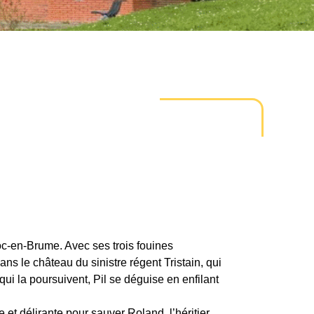
 Roc-en-Brume. Avec ses trois fouines
dans le château du sinistre régent Tristain, qui
ui la poursuivent, Pil se déguise en enfilant
et délirante pour sauver Roland, l’héritier