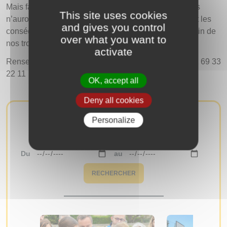
Mais face à l’occupation allemande, les deux hommes
This site uses cookies
n’auront d’autre choix que de conclure un accord dont les
and gives you control
conséquences, au fil des mois, bouleverseront le destin de
over what you want to
nos trois personnages.
activate
Renseignements & réservations : culture@igny.fr – 01 69 33
22 11
OK, accept all
Deny all cookies
Personalize
AUTRES ÉVÉNEMENTS
Du
au
RECHERCHER