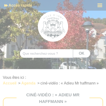
Cookies management panel
Accès rapide
Men
Rechercher
OK
Vous êtes ici :
Accueil
>
Agenda
>
ciné-vidéo : « Adieu Mr haffmann »
CINÉ-VIDÉO : « ADIEU MR
HAFFMANN »