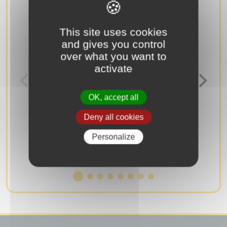
This site uses cookies
and gives you control
over what you want to
activate
LIBÉRATION D’IGNY
OK, accept all
FORUM DES A
Mardi 25 Août
Samedi 05 Sept
Deny all cookies
18h00 - 19h00
10h00 - 17h00
Cimetière, rue Ambroise Croizat
Personalize
Terrain d'évoluti
Crewkerne