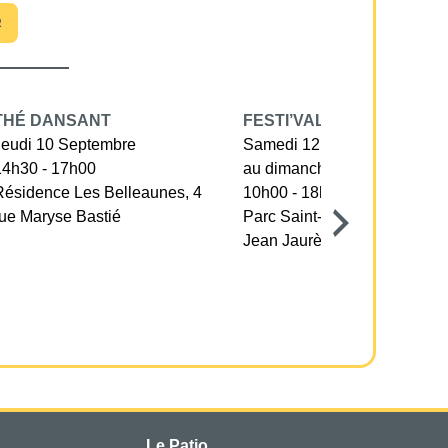
R
THÉ DANSANT
FESTI’VALLÉE
Jeudi 10 Septembre
Samedi 12 Septembre
14h30 - 17h00
au dimanche 13 septembre
Résidence Les Belleaunes, 4
10h00 - 18h30
rue Maryse Bastié
Parc Saint-Nicolas, avenue
Jean Jaurès
Le Patio