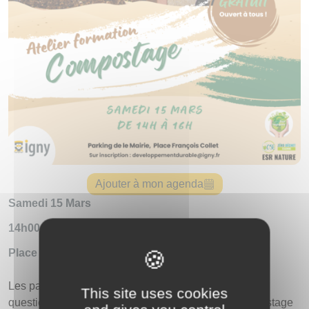
Ajouter à mon agenda
Samedi 15 Mars
14h00 - 16h00
Place François Collet
Les participants trouveront les réponses toutes leurs
This site uses cookies
questions sur le compostage à : Les clés d’un compostage