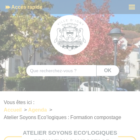
Cookies management panel
Accès rapide
Men
Rechercher
OK
Vous êtes ici :
Accueil
>
Agenda
>
Atelier Soyons Eco’logiques : Formation compostage
ATELIER SOYONS ECO’LOGIQUES