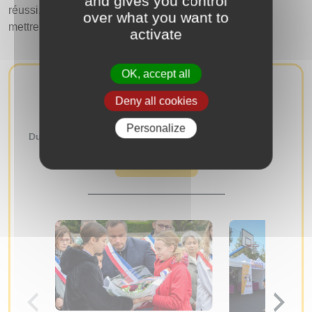
and gives you control
réussi, les différentes techniques de compostage, que
over what you want to
mettre dans le compost…
activate
OK, accept all
AUTRES ÉVÉNEMENTS
Deny all cookies
Personalize
Du
au
RECHERCHER