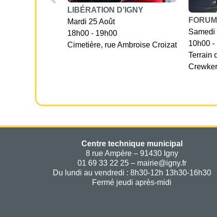
LIBÉRATION D’IGNY
FORUM
Mardi 25 Août
Samedi 
18h00 - 19h00
10h00 -
Cimetière, rue Ambroise Croizat
Terrain 
Crewke
Centre technique municipal
8 rue Ampère – 91430 Igny
01 69 33 22 25 – mairie@igny.fr
Du lundi au vendredi : 8h30-12h 13h30-16h30
Fermé jeudi après-midi