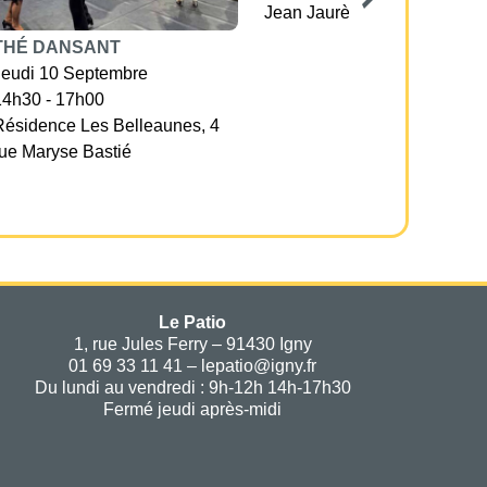
Jean Jaurès
THÉ DANSANT
Jeudi 10 Septembre
14h30 - 17h00
Résidence Les Belleaunes, 4
rue Maryse Bastié
Le Patio
1, rue Jules Ferry – 91430 Igny
01 69 33 11 41 – lepatio@igny.fr
Du lundi au vendredi : 9h-12h 14h-17h30
Fermé jeudi après-midi