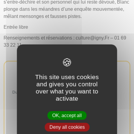
s’entre-déchire et son personnel qui lui reste dévoué, Blanc
plonge dans les méandres d’une enquête mouvementée,
mêlant mensonges et fausses pistes.
Entrée libre
Renseignements et réservations : culture@igny.Fr – 01 69
33 22 11
This site uses cookies
AUTRES ÉVÉNEMENTS
and gives you control
over what you want to
Du
au
activate
RECHERCHER
OK, accept all
Deny all cookies