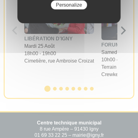
Personalize
LIBÉRATION D’IGNY
FORUM DES A
Mardi 25 Août
Samedi 05 Sept
18h00 - 19h00
10h00 - 17h00
Cimetière, rue Ambroise Croizat
Terrain d'évoluti
Crewkerne
Centre technique municipal
8 rue Ampère – 91430 Igny
01 69 33 22 25 – mairie@igny.fr