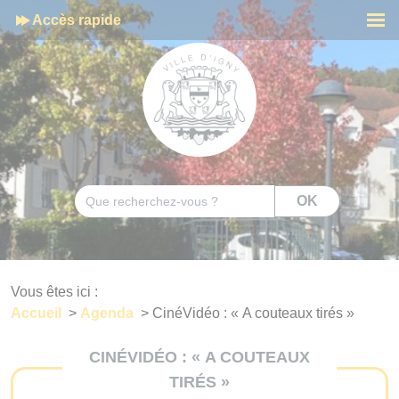
Cookies management panel
Accès rapide
Men
Rechercher
OK
Vous êtes ici :
Accueil
>
Agenda
>
CinéVidéo : « A couteaux tirés »
CINÉVIDÉO : « A COUTEAUX
TIRÉS »