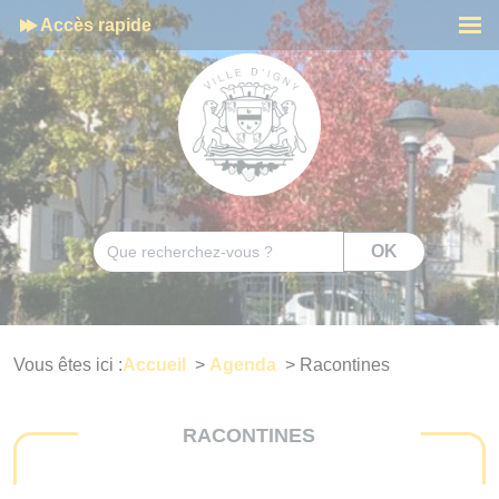
Cookies management panel
Accès rapide
Men
Rechercher
OK
Vous êtes ici :
Accueil
>
Agenda
>
Racontines
RACONTINES