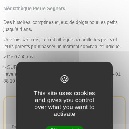
Médiathèque Pierre Seghers
Des histoires, comptines et jeux de doigts pour les petits
jusqu’à 4 ans.
Une fois par mois, la médiathèque accueille les petits et
leurs parents pour passer un moment convivial et ludique.
> De 0 à 4 ans.
> SUR INSCRIPTION (1 mois avant la date de
l’évènement) à mediatheque-igny@paris-saclay.com – 01
88 10 05 05
This site uses cookies
and gives you control
over what you want to
AUTRES ÉVÉNEMENTS
activate
Du
au