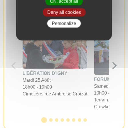
OK, accept all
RECHERCHER
Deny all cookies
Personalize
LIBÉRATION D’IGNY
FORUM DES A
Mardi 25 Août
Samedi 05 Sept
18h00 - 19h00
10h00 - 17h00
Cimetière, rue Ambroise Croizat
Terrain d'évoluti
Crewkerne