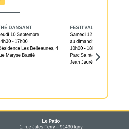
THÉ DANSANT
FESTI’VALLÉE
Jeudi 10 Septembre
Samedi 12 Septembre
14h30 - 17h00
au dimanche 13 septembre
Résidence Les Belleaunes, 4
10h00 - 18h30
rue Maryse Bastié
Parc Saint-Nicolas, avenue
Jean Jaurès
Le Patio
1, rue Jules Ferry – 91430 Igny