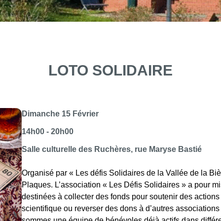
LOTO SOLIDAIRE
Dimanche 15 Février
14h00 - 20h00
Salle culturelle des Ruchères, rue Maryse Bastié
Organisé par « Les défis Solidaires de la Vallée de la Bi
Plaques. L’association « Les Défis Solidaires » a pour m
destinées à collecter des fonds pour soutenir des actions
scientifique ou reverser des dons à d’autres associatio
sommes une équipe de bénévoles déjà actifs dans différe