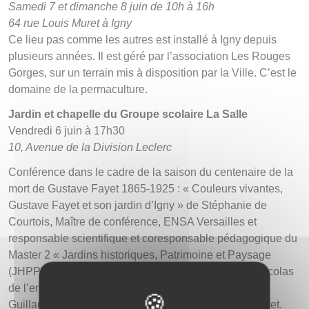
Samedi 7 et dimanche 8 juin de 10h à 16h
64 rue Louis Muret à Igny
Ce lieu pas comme les autres est installé à Igny depuis
plusieurs années. Il est géré par l’association Les Rouges
Gorges, sur un terrain mis à disposition par la Ville. C’est le
domaine de la permaculture.
Jardin et chapelle du Groupe scolaire La Salle
Vendredi 6 juin à 17h30
10, Avenue de la Division Leclerc
Conférence dans le cadre de la saison du centenaire de la
mort de Gustave Fayet 1865-1925 : « Couleurs vivantes,
Gustave Fayet et son jardin d’Igny » de Stéphanie de
Courtois, Maître de conférence, ENSA Versailles et
responsable scientifique et coresponsable pédagogique du
Master 2 « Jardins historiques, Patrimoine et Paysage
(JHPP) ». Elle aura lieu dans la chapelle de Saint -Nicolas
de l’ensemble scolaire La Salle Igny en présence de
Guillaume d’Abbadie, arrière-petit-fils de Gustave Fayet.