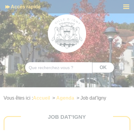
Cookies management panel
Accès rapide
Men
Rechercher
OK
Vous êtes ici :
Accueil
>
Agenda
>
Job dat’Igny
JOB DAT’IGNY