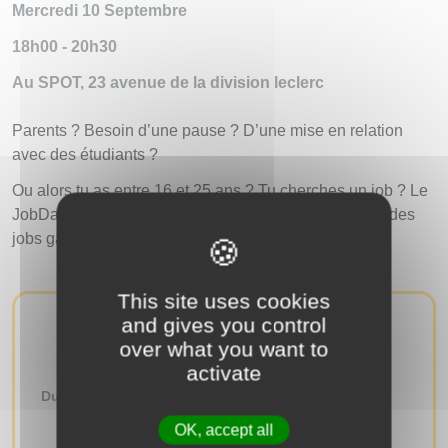
Mercredi 10 Septembre
18h00 - 20h30
Au SPOT, 23 avenue de la division leclerc
Parents ? Besoin d’une pause ? D’une mise en relation
avec des étudiants ?
Ou alors tu as entre 16 et 25 ans ? Tu cherches un job ? Le
JobDat’igny met en relation parents et étudiants pour des
jobs gagnants-gagnants.
This site uses cookies
and gives you control
AUTRES ÉVÉNEMENTS
over what you want to
activate
Du
au
OK, accept all
RECHERCHER