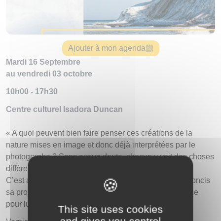
Ajouter à mon agenda
Mardi 16 Septembre
au vendredi 03 octobre
10h00 - 17h30
Centre culturel Isadora Duncan
« A quoi peuvent bien faire penser ces créations de la
nature mises en image et donc déjà interprétées par le
photographe ? Sans aucun doute, chacun y voit des choses
différentes.
C’est ainsi que l’auteur propose dans des quatrains concis
sa projection imaginaire… qui ne vaut évidemment que
pour lui ». JEAN-PIERRE CHASSANG
This site uses cookies