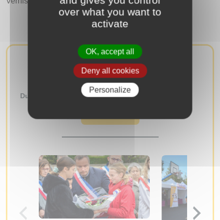
and gives you control
Vernissage : vendredi 19 septembre à 18h30.
over what you want to
activate
OK, accept all
AUTRES ÉVÉNEMENTS
Deny all cookies
Personalize
Du
au
RECHERCHER