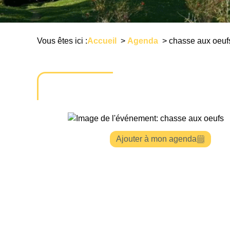
Vous êtes ici :
Accueil
>
Agenda
>
chasse aux oeuf
Ajouter à mon agenda