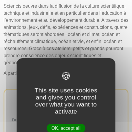
Sciencis oeuvre dans la diffusion de la culture scientifique,
technique et industrielle et en particulier dans l’éducation à
l’environnement et au développement durable. A travers des
animations, jeux, défis, expériences et constructions, quatre
thématiques seront abordées : océan et climat, océan et
réchauffement climatique, océan et vie, et enfin, océan et
ressources. Grace à ces ateliers, petits et grands pourront
prendre conscience des enjeux scientifiques et
géopolitiques autour des océans.
A partir de 6 ans. Entrée libre.
This site uses cookies
and gives you control
over what you want to
AUTRES ÉVÉNEMENTS
activate
Du
au
OK, accept all
RECHERCHER