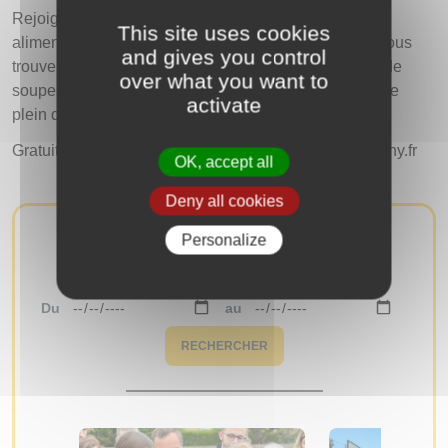
Rejoignez-nous pour un voyage culinaire vers une
This site uses cookies
alimentation durable, et riche en saveurs. Au menu, vous
and gives you control
trouverez des tartinades, des aromates, des galettes de
over what you want to
soupes et découvrirez la lactofermentation pour faire le
activate
plein de nutriments.
Gratuit – Sur inscription à developpementdurable@igny.fr
OK, accept all
Deny all cookies
Personalize
AUTRES ÉVÉNEMENTS
Du
au
RECHERCHER