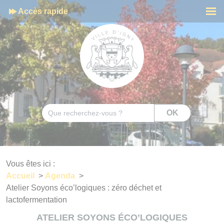
Cookies management panel
Accès rapide
Men
Rechercher
OK
Vous êtes ici :
Accueil
>
Agenda
>
Atelier Soyons éco’logiques : zéro déchet et
lactofermentation
ATELIER SOYONS ÉCO’LOGIQUES