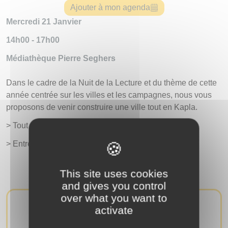
Ajouter à mon agenda
Mercredi 21 Janvier
14h00 - 17h00
Médiathèque Pierre Seghers
Dans le cadre de la Nuit de la Lecture et du thème de cette
année centrée sur les villes et les campagnes, nous vous
proposons de venir construire une ville tout en Kapla.
> Tout public
> Entrée libre
This site uses cookies
and gives you control
over what you want to
activate
AUTRES ÉVÉNEMENTS