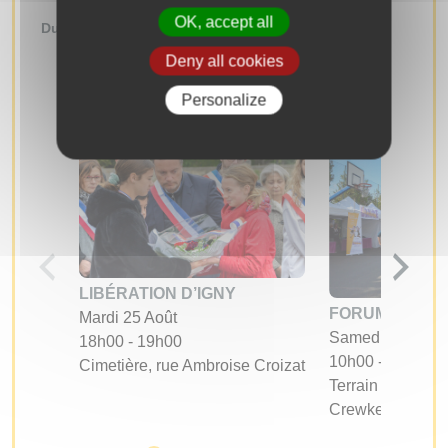
OK, accept all
Du
au
Deny all cookies
RECHERCHER
Personalize
LIBÉRATION D’IGNY
FORUM DES A
Mardi 25 Août
Samedi 05 Sept
18h00 - 19h00
10h00 - 17h00
Cimetière, rue Ambroise Croizat
Terrain d'évoluti
Crewkerne