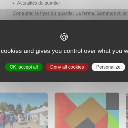
Actualités du quartier
Consulter le flyer du quartier La ferme/ Gommonvillie
Renseignements :
viequotidienne@igny.fr
– 01 69 33 11 
 cookies and gives you control over what you w
AUTRES ÉVÉNEMENTS
OK, accept all
Deny all cookies
Personalize
u
au
RECHERCHE