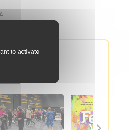
rs
21
ant to activate
R