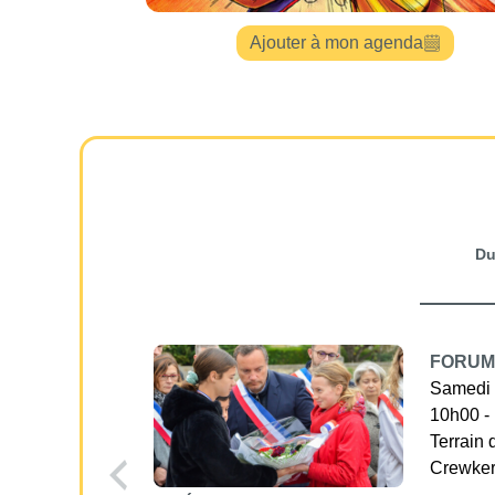
Ajouter à mon agenda
D
FORUM
Samedi 
10h00 -
Terrain 
Crewke