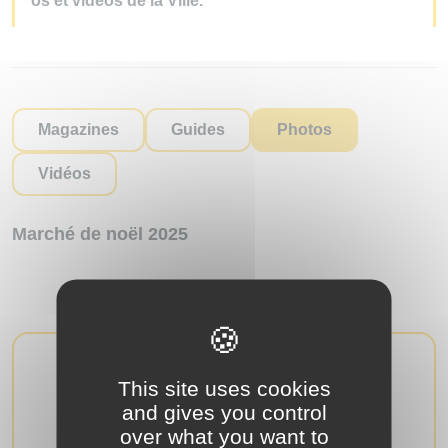
os et vidéos de la Ville.
Magazines
Guides
Photos
Vidéos
Marché de noël 2025
Voir la galerie photo
Photos Divers
This site uses cookies
Auto Vintage Igny 2026
Voir la galerie photo
and gives you control
Publié le 30/05/2026
over what you want to