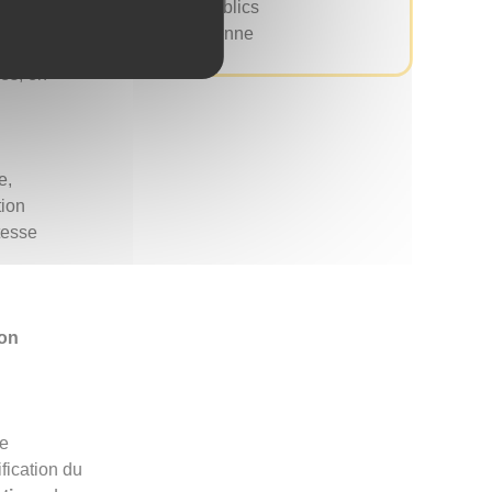
Services publics
. Cela
Vie quotidienne
de la
les, en
e,
tion
itesse
ion
he
fication du