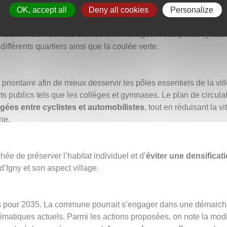
OK, accept all
Deny all cookies
Personalize
 des espaces publics, en privilégiant les
circulations douces
 relier le centre du bourg, le secteur des Ruchères, et la place 
promouvoir les mobilités douces en aménageant des pistes cyclab
différents quartiers ainsi que la coulée verte.
ioritaire afin de mieux desservir les pôles essentiels de la vill
 publics tels que les collèges et gymnases. Le plan de circula
gées entre cyclistes et automobilistes
, tout en réduisant la v
ne.
hée de préserver l’habitat individuel et d’
éviter une densificat
d’Igny et son aspect village.
es pour 2035. La commune pourrait s’engager dans une démarc
matiques actuels. Parmi les actions proposées, on note la modi