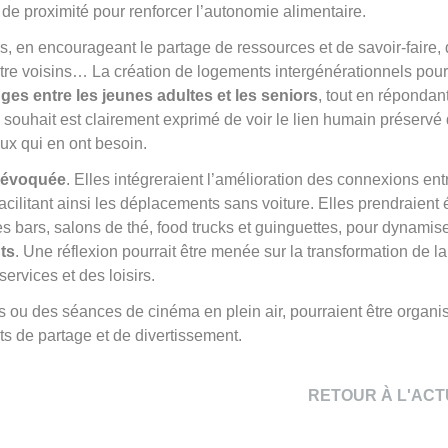
n de proximité pour renforcer l’autonomie alimentaire.
s, en encourageant le partage de ressources et de savoir-faire, 
ntre voisins… La création de logements intergénérationnels pour
ges entre les jeunes adultes et les seniors
, tout en répondan
souhait est clairement exprimé de voir le lien humain préservé
eux qui en ont besoin.
t évoquée
. Elles intégreraient l’amélioration des connexions ent
, facilitant ainsi les déplacements sans voiture. Elles prendraien
 bars, salons de thé, food trucks et guinguettes, pour dynamise
ts
. Une réflexion pourrait être menée sur la transformation de l
services et des loisirs.
ls ou des séances de cinéma en plein air, pourraient être organi
ts de partage et de divertissement.
RETOUR À L'ACT