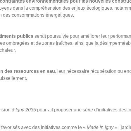
 contraintes environnementales pour les nouvelles constru
oyens dans la compréhension des enjeux écologiques, notamm
ion des consommations énergétiques.
timents publics
serait poursuivie pour améliorer leur performa
nes ombragées et de zones fraîches, ainsi que la désimperméabi
 chaleur.
on des ressources en eau
, leur nécessaire récupération ou enc
ruissellement.
vision d’
Igny 2035
pourrait proposer une série d’initiatives desti
re favorisés avec des initiatives comme le «
Made in Igny
» : jardi