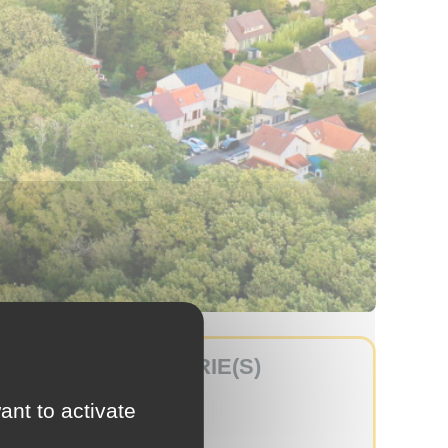
e et
CATÉGORIE(S)
Démocratie
ant to activate
Mobilités
Les