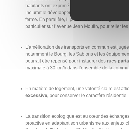
habitants ont exprimé un besoin de réaménagement
inclurait le développement de parcours piétons pour
ferme. En parallèle, il pourrait être envisagé de 
particulier sur l’avenue Jean Moulin, pour relier les 
L’amélioration des transports en commun est jugée pr
notamment le Bourg, les Sablons et les équipements
pourrait être repensé pour instaurer des
rues parta
maximale à 30 km/h dans l’ensemble de la commu
En matière de logement, une volonté claire est affic
excessive,
pour conserver le caractère résidentiel 
La transition écologique est au cœur des échang
proactive en adaptant son urbanisme aux enjeux cli