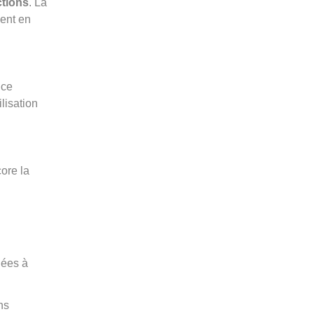
ctions
. La
ent en
nce
lisation
ore la
nées à
ns