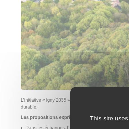
L’initiative « Igny 2035 » contribue à imaginer le
Igny
durable.
This site uses
Les propositions exprimées :
Dans les échanges, l’une des propositions était de 