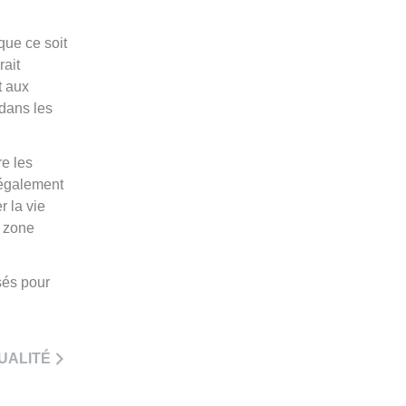
que ce soit
rait
t aux
 dans les
re les
t également
r la vie
a zone
sés pour
UALITÉ